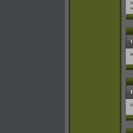
J
i
U
B
E
E