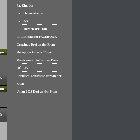
Fa. Einböck
Fa. Schneiderbauer
Fa. SGS
FF – Dorf an der Pram
FF-Hinterndobl-FACEBOOK
Gemeinde Dorf an der Pram
gen
Homepage Strasser Jürgen
Musikverein Dorf an der Pram
OÖ LFV
Raiffeisen Bankstelle Dorf an der
ik
Pram
gen
Union SGS Dorf an der Pram
ik