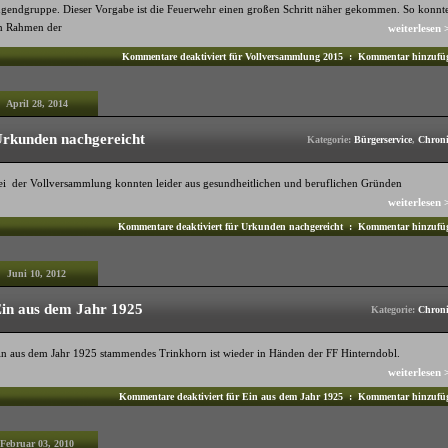
ugendgruppe. Dieser Vorgabe ist die Feuerwehr einen großen Schritt näher gekommen. So konnt
m Rahmen der
weiterlesen 
Kommentare deaktiviert
für Vollversammlung 2015
:
Kommentar hinzufü
April 28, 2014
rkunden nachgereicht
Kategorie:
Bürgerservice
,
Chron
ei der Vollversammlung konnten leider aus gesundheitlichen und beruflichen Gründen
weiterlesen 
Kommentare deaktiviert
für Urkunden nachgereicht
:
Kommentar hinzufü
Juni 10, 2012
in aus dem Jahr 1925
Kategorie:
Chron
in aus dem Jahr 1925 stammendes Trinkhorn ist wieder in Händen der FF Hinterndobl.
weiterlesen 
Kommentare deaktiviert
für Ein aus dem Jahr 1925
:
Kommentar hinzufü
Februar 03, 2010