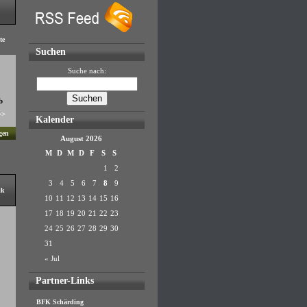
te
Suchen
Suche nach:
b
>>
Kalender
gen
August 2026
M
D
M
D
F
S
S
1
2
3
4
5
6
7
8
9
ik
10
11
12
13
14
15
16
17
18
19
20
21
22
23
24
25
26
27
28
29
30
31
« Jul
Partner-Links
BFK Schärding