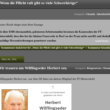
Wenn die Pflicht ruft gibt es viele Schwerhörige“
Kategorie:
Chronik
,
Jahresberich
ustav Knuth
tätigte einst diese Aussage.
it über 8300 ehrenamtlich, geleisteten Arbeitsstunden bewiesen die Kameraden der FF-
interndobl, dass dies bei der kleinen Feuerwehr in Dorf an der Pram nicht zutrifft und deshal
nzählige Herausforderungen gemeistert wurden.
weiterlesen 
Kommentare deaktiviert
für „Wenn die Pflicht ruft gibt es viele Schwerhörige“
:
Kommentar hinzufü
März 04, 2016
ir trauern um Wilflingseder Herbert sen.
Kategorie:
Bürgerservice
,
Chron
lflingseder Herbert sen. war über 68 Jahre ein aktives Mitglied der FF-Hinterndobl.