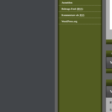
Anmelden
Beitrags-Feed (
RSS
)
Kommentare als
RSS
WordPress.org
W
V
F
Ei