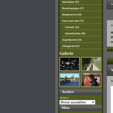
Aktivitäten
(97)
„
Bewerbsgruppe
(17)
Bürgerservice
(29)
Einst und Jetzt
(73)
G
Chronik
(33)
M
Jahresberichte
(40)
H
Jugendportal
(34)
u
Schlagkraft
(47)
Galerie
W
Wi
Archive
Archive
Meta