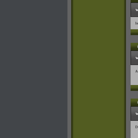
w
I
w
A
w
Di