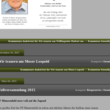
Kommentare deaktiviert
für Wir trauern um Wilflingseder Herbert sen.
:
Kommentar hinzufü
November 26, 2015
ir trauern um Moser Leopold
Kategorie:
Chron
Kommentare deaktiviert
für Wir trauern um Moser Leopold
:
Kommentar hinzufü
März 04, 2015
ollversammlung 2015
Kategorie:
Bürgerservice
,
Chron
F Hinterndobl setzt voll auf die Jugend
n großes Ziel der FF-Hinterndobl ist schon seit etlichen Jahren der Aufbau einer neuen