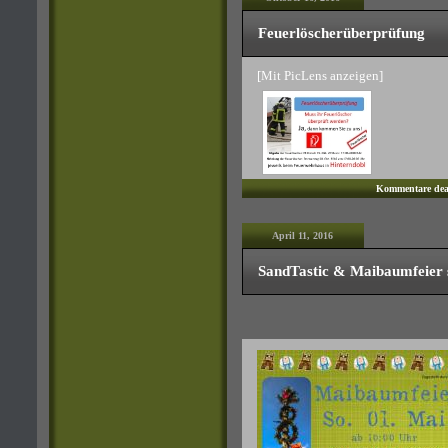
Feuerlöscherüberprüfung
[Mit PicLens anzeigen]
Kommentare deak
April 11, 2016
SandTastic & Maibaumfeier s