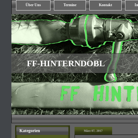
Über Uns
Termine
Kontakt
In
FF-HINTERNDOBL
Kategorien
März 07, 2017