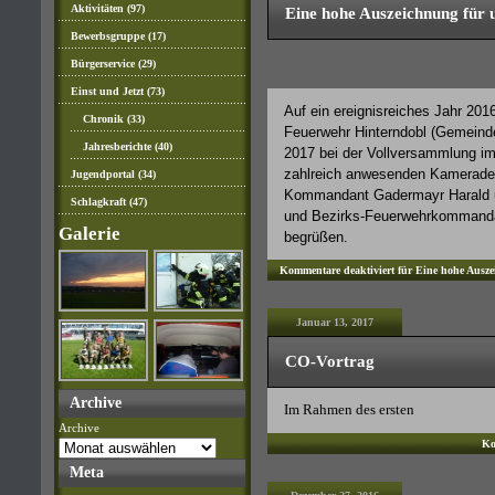
Aktivitäten
(97)
Eine hohe Auszeichnung fü
Bewerbsgruppe
(17)
Bürgerservice
(29)
Einst und Jetzt
(73)
Auf ein ereignisreiches Jahr 2016 
Chronik
(33)
Feuerwehr Hinterndobl (Gemeinde
Jahresberichte
(40)
2017 bei der Vollversammlung im
zahlreich anwesenden Kameraden
Jugendportal
(34)
Kommandant Gadermayr Harald un
Schlagkraft
(47)
und Bezirks-Feuerwehrkommandan
Galerie
begrüßen.
Kommentare deaktiviert
für Eine hohe Ausz
Januar 13, 2017
CO-Vortrag
Archive
Im Rahmen des ersten
Archive
Ko
Meta