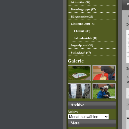
Aktivitäten
(97)
w
Bewerbsgruppe
(17)
Di
Bürgerservice
(29)
Einst und Jetzt
(73)
D
Chronik
(33)
Jahresberichte
(40)
Jugendportal
(34)
Schlagkraft
(47)
Galerie
B
A
M
Br
Archive
Archive
Meta