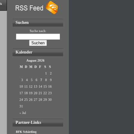
ik
Suchen
Suche nach:
Kalender
August 2026
M
D
M
D
F
S
S
1
2
3
4
5
6
7
8
9
10
11
12
13
14
15
16
17
18
19
20
21
22
23
24
25
26
27
28
29
30
31
« Jul
Partner-Links
BFK Schärding