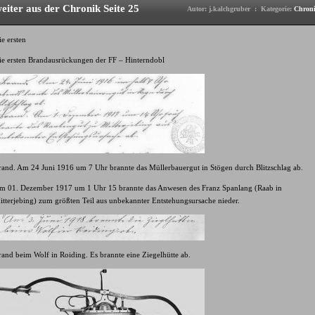
eiter aus der Chronik Seite 25
Autor: j.kalchgruber : Kategorie:
Chron
e ersten
ie ersten Brandausrückungen der FF – Hinterndobl
rand. Am 24 Juni 1916 um 7 Uhr brannte das Müllerbauergut in Stögen durch Blitzschlag ab.
m 01. Dezember 1917 um 1 Uhr 15 brannte das Anwesen des Franz Spanlang (Raab in
itterjebing) zum größten Teil aus unbekannter Entstehungsursache nieder.
and beim Wolf in Roiding. Es brannte eine Ziegelhütte ab.