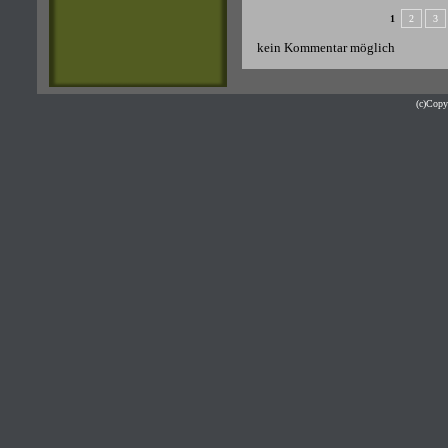
1
2
3
kein Kommentar möglich
(c)Cop