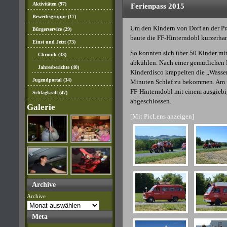
Aktivitäten
(97)
Ferienpass 2015
Bewerbsgruppe
(17)
Um den Kindern von Dorf an der Pra
Bürgerservice
(29)
baute die FF-Hinterndobl kurzerha
Einst und Jetzt
(73)
So konnten sich über 50 Kinder mi
Chronik
(33)
abkühlen. Nach einer gemütlichen
Jahresberichte
(40)
Kinderdisco krappelten die „Wasser
Jugendportal
(34)
Minuten Schlaf zu bekommen. Am n
FF-Hinterndobl mit einem ausgieb
Schlagkraft
(47)
abgeschlossen.
Galerie
[Mit PicLens anzeigen]
Archive
Archive
Meta