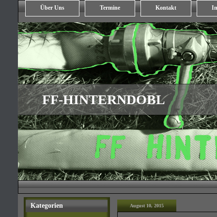
Über Uns
Termine
Kontakt
In
FF-HINTERNDOBL
Kategorien
August 10, 2015